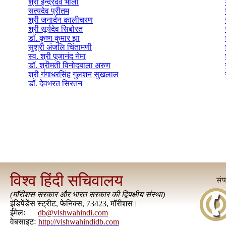
श्री इन्द्रदेव भोला
सत्यदेव प्रीतम
श्री जनार्दन कालीचरण
श्री सूर्यदेव सिबोरत
डॉ. कृष्ण कुमार झा
सुश्री अंजलि चिंतामणी
स्व. श्री पूजानंद नेमा
डॉ. श्रीमती विनोदबाला अरुण
श्री गंगाधरसिंह गुलशन सुखलाल
डॉ. देवभरत सिरतन
विश्व हिंदी सचिवालय
(
मॉरीशस सरकार और भारत सरकार की द्विपक्षीय संस्था
)
इंडिपेंडेंस स्ट्रीट, फेनिक्स, 73423, मॉरीशस।
ईमेलः
db@vishwahindi.com
वेबसाइटः
http://vishwahindidb.com