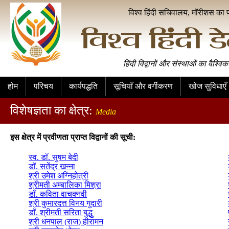
विश्व हिंदी सचिवालय, मॉरीशस का 
हिंदी विद्वानों और संस्थाओं का वैश्विक
होम
परिचय
कार्यपद्धति
सूचियाँ और वर्गीकरण
खोज सुविधाएँ
विशेषज्ञता का क्षेत्र:
Media
इस क्षेत्र में प्रवीणता प्राप्त विद्वानों की सूची:
स्व. डॉ. सुषम बेदी
डॉ. सतेंद्र खन्ना
श्री उमेश अग्निहोत्री
श्रीमती अम्बालिका मिश्रा
डॉ. कविता वाचक्नवी
श्री कुमारदत्त विनय गुदारी
डॉ. श्रीमती सरिता बुद्धु
श्री धनपाल (राज) हीरामन