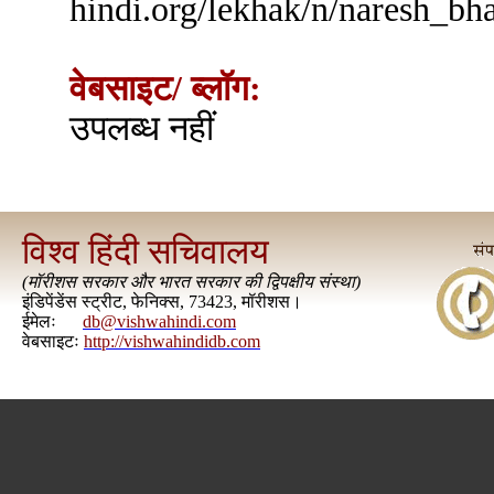
hindi.org/lekhak/n/naresh_bh
वेबसाइट/ ब्लॉग:
उपलब्ध नहीं
विश्व हिंदी सचिवालय
(
मॉरीशस सरकार और भारत सरकार की द्विपक्षीय संस्था
)
इंडिपेंडेंस स्ट्रीट, फेनिक्स, 73423, मॉरीशस।
ईमेलः
db@vishwahindi.com
वेबसाइटः
http://vishwahindidb.com