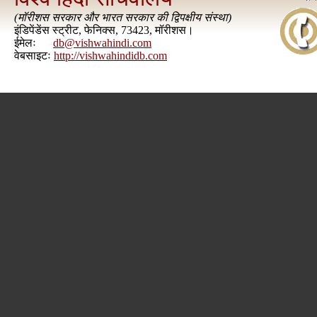
(
मॉरीशस सरकार और भारत सरकार की द्विपक्षीय संस्था
)
इंडिपेंडेंस स्ट्रीट, फेनिक्स, 73423, मॉरीशस।
ईमेलः
db@vishwahindi.com
वेबसाइटः
http://vishwahindidb.com