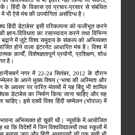
कास की आवश्यकता से भी इंकार नहीं किया जा सकता,
कें। हिंदी के विकास एवं प्रचार-प्रसार से संबंधित
में भी ऐसे मंच की उपयोगिता असंदिग्ध है।
श्व हिंदी डेटाबेस' इसी परिकल्पना को फलीभूत करने
उसकी ज्ञान-विविधता का रसास्वादन करने तथा विभिन्न
गे बढ़ाने में जुटे विश्व समुदाय के संकल्प को अभिव्यक्त
्जित होने वाला इंटरनेट आधारित मंच है। विश्व में
मक कार्यों, विशेषज्ञतापूर्ण प्रयोगों, प्रशिक्षण, शोध
ागत है।
जोहानीसबर्ग नगर में 22-24 सितंबर, 2012 के दौरान
 सम्मेलन के अपने मुख्य विषय (‘भाषा की अस्मिता और
न के अवसर पर पारित मंतव्यों में यह बिंदु भी शामिल
वैश्विक डेटाबेस का निर्माण किया जाना चाहिए और यह
 चाहिए। इसे दसवें विश्व हिंदी सम्मेलन (भोपाल) में
की भावना अभिव्यक्त हो चुकी थी। न्यूयॉर्क में आयोजित
ह था कि विदेशों में जिन विश्वविद्यालयों तथा स्कूलों में
ेस बनाया जाए और हिंदी अध्यापकों की एक सूची भी