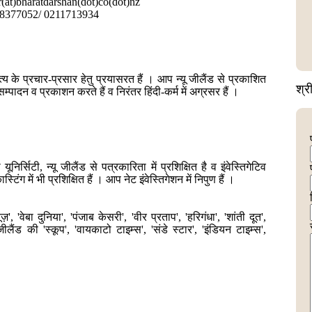
r(at)bharatdarshan(dot)co(dot)nz
 8377052/ 0211713934
त्य के प्रचार-प्रसार हेतु प्रयासरत हैं । आप न्यू जीलैंड से प्रकाशित
श्री
्पादन व प्रकाशन करते हैं व निरंतर हिंदी-कर्म में अग्रसर हैं ।
ूनिर्सिटी, न्यू जीलैंड से पत्रकारिता में प्रशिक्षित है व इंवेस्तिगेटिव
टिंग में भी प्रशिक्षित हैं । आप नेट इंवेस्तिगेशन में निपुण हैं ।
 'वेबा दुनिया', 'पंजाब केसरी', 'वीर प्रताप', 'हरिगंधा', 'शांती दूत',
 जीलैंड की 'स्कूप', 'वायकाटो टाइम्स', 'संडे स्टार', 'इंडियन टाइम्स',