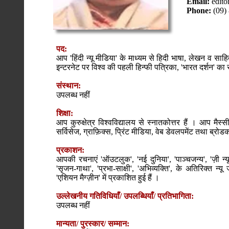
Email:
edito
Phone:
(09)
पद:
आप 'हिंदी न्यू मीडिया' के माध्यम से हिदी भाषा, लेखन व साहि
इन्टरनेट पर विश्व की पहली हिन्फी पत्रिका, 'भारत दर्शन' का सम
संस्थान:
उपलब्ध नहीं
शिक्षा:
आप कुरुक्षेत्र विश्वविद्यालय से स्नातकोत्तर हैं । आप मैस्सी य
सर्विसेज, ग्राफ़िक्स, प्रिंट मीडिया, वेब डेवलपमेंट तथा ब्रोडकास्
प्रकाशन:
आपकी रचनाएं 'ऑउटलुक', 'नई दुनिया', 'पाञ्चजन्य', 'ज़ी न्यूज़',
'सृजन-गाथा', 'प्रभा-साक्षी', 'अभिव्यक्ति', के अतिरिक्त न्यू
'एशियन मैग्ज़ीन' में प्रकाशित हुई हैं ।
उल्लेखनीय गतिविधियाँ/ उपलब्धियाँ/ प्रतिभागिता:
उपलब्ध नहीं
मान्यता/ पुरस्कार/ सम्मान: