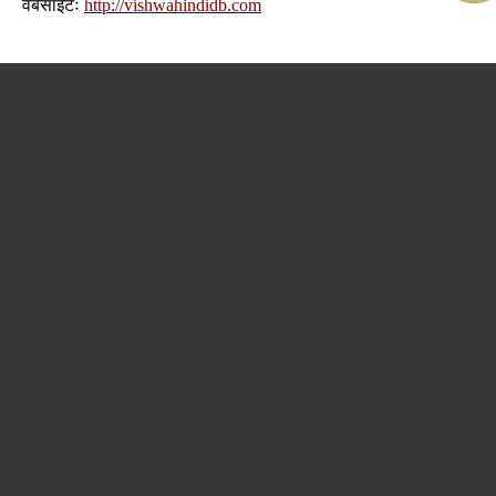
वेबसाइटः
http://vishwahindidb.com