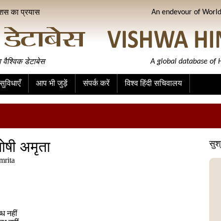
ीशस का प्रयास
An endevour of World 
ा वैश्विक डेटाबेस
A global database of H
ुविधाएँ
आप भी जुड़ें
संपर्क करें
विश्व हिंदी सचिवालय
तोषी अमृता
सुश
mrita
ध नहीं