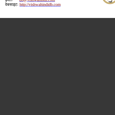
वेबसाइटः
http://vishwahindidb.com