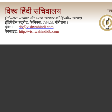
विश्व हिंदी सचिवालय
(
मॉरीशस सरकार और भारत सरकार की द्विपक्षीय संस्था
)
इंडिपेंडेंस स्ट्रीट, फेनिक्स, 73423, मॉरीशस।
ईमेलः
db@vishwahindi.com
वेबसाइटः
http://vishwahindidb.com