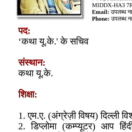
MIDDX-HA3 
Email:
उपलब्ध नह
Phone:
उपलब्ध नह
पद:
‘कथा यू.के.' के सचिव
संस्थान:
कथा यू.के.
शिक्षा:
1. एम.ए. (अंग्रेज़ी विषय) दिल्ली विश
2. डिप्लोमा (कम्प्यूटर) आप हिंदी