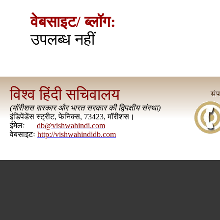
वेबसाइट/ ब्लॉग:
उपलब्ध नहीं
विश्व हिंदी सचिवालय
(
मॉरीशस सरकार और भारत सरकार की द्विपक्षीय संस्था
)
इंडिपेंडेंस स्ट्रीट, फेनिक्स, 73423, मॉरीशस।
ईमेलः
db@vishwahindi.com
वेबसाइटः
http://vishwahindidb.com