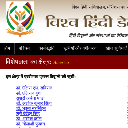
विश्व हिंदी सचिवालय, मॉरीशस का 
हिंदी विद्वानों और संस्थाओं का वैश्विक
होम
परिचय
कार्यपद्धति
सूचियाँ और वर्गीकरण
खोज सुविधाएँ
विशेषज्ञता का क्षेत्र:
America
इस क्षेत्र में प्रवीणता प्राप्त विद्वानों की सूची:
डॉ. ऐलिस एल. डविसन
डॉ. एलिसन बुश
सुश्री अर्चना पांडा
डॉ. अशोक कुमार सिंहा
डॉ. भुवना नरसिंहन
श्री देवेंद्र सिंह
डॉ. अशोक कॉल
डॉ. नीलाक्षी फुकन