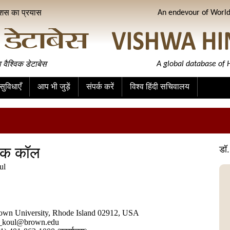
ीशस का प्रयास
An endevour of World 
ा वैश्विक डेटाबेस
A global database of H
ुविधाएँ
आप भी जुड़ें
संपर्क करें
विश्व हिंदी सचिवालय
ोक कॉल
डॉ
ul
own University, Rhode Island 02912, USA
_koul@brown.edu