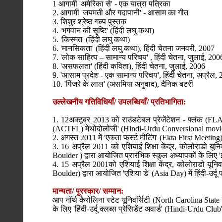
1 आगामी 'अमेरिका से' - एक यात्रा पत्रिका
2. आगामी 'जयमती और गदापानी' - आसाम का गीत
3. शिशुर श्रेष्ठ गल्प पुस्तक
4. 'भगवान की सृष्टि' (हिंदी लघु कथा)
5. 'किस्मत' (हिंदी लघु कथा)
6. 'मानसिकता' (हिंदी लघु कथा), हिंदी चेतना जनवरी, 2007
7. 'लोक साहित्य – सामान्य परिचय' , हिंदी चेतना, जुलाई, 200
8. 'असफलता' (हिंदी कविता), हिंदी चेतना, जुलाई, 2006
9. 'आसाम प्रदेश - एक सामान्य परिचय', हिंदी चेतना, अप्रैल,
10. 'पिंजरे के लाल' (असमिया अनुवाद), दैनिक बटरी
उल्लेखनीय गतिविधियाँ/ उपलब्धियाँ/ प्रतिभागिता:
1. 12अक्टूबर 2013 को राउंडटेबल प्रेजेंटेशन - फ्लंक (FLANC
(ACTFL) मेथोदोलोजी' (Hindi-Urdu Conversional movi
2. अगस्त 2011 में 'एकता फर्स्ट मीटिंग' (Ekta First Meeting) प
3. 16 अप्रैल 2011 को एशियाई शिक्षा केंद्र, कोलोराडो यून
Boulder ) द्वारा आयोजित प्रारंभिक स्कूल अध्यापकों के लिए 'इ
4. 15 अप्रैल 2001को एशियाई शिक्षा केंद्र, कोलोराडो यूनि
Boulder) द्वारा आयोजित 'एशिया डे' (Asia Day) में हिंदी-उर्दू
मान्यता/ पुरस्कार/ सम्मान:
आप नॉर्थ कैरोलिना स्टेट यूनिवर्सिटी (North Carolina State Un
के लिए 'हिंदी-उर्दू क्लब्स प्रेसिडेंट अवार्ड' (Hindi-Urdu Cl