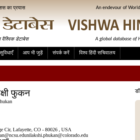
ीशस का प्रयास
An endevour of World 
ा वैश्विक डेटाबेस
A global database of H
ुविधाएँ
आप भी जुड़ें
संपर्क करें
विश्व हिंदी सचिवालय
क्षी फुकन
डॉ
Phukan
e Cir, Lafayette, CO - 80026 , USA
an@ncsu.edunilakshi.phukan@colorado.edu