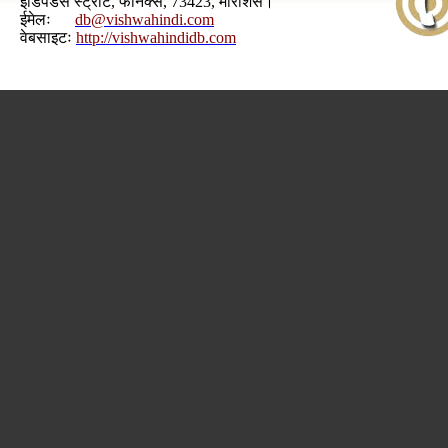
इंडिपेंडेंस स्ट्रीट, फेनिक्स, 73423, मॉरीशस।
ईमेलः
db@vishwahindi.com
वेबसाइटः
http://vishwahindidb.com