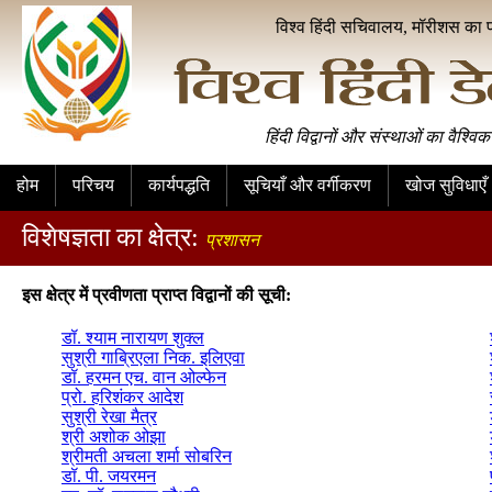
विश्व हिंदी सचिवालय, मॉरीशस का 
हिंदी विद्वानों और संस्थाओं का वैश्विक
होम
परिचय
कार्यपद्धति
सूचियाँ और वर्गीकरण
खोज सुविधाएँ
विशेषज्ञता का क्षेत्र:
प्रशासन
इस क्षेत्र में प्रवीणता प्राप्त विद्वानों की सूची:
डॉ. श्याम नारायण शुक्ल
सुश्री गाब्रिएला निक. इलिएवा
डॉ. हरमन एच. वान ओल्फेन
प्रो. हरिशंकर आदेश
सुश्री रेखा मैत्र
श्री अशोक ओझा
श्रीमती अचला शर्मा सोबरिन
डॉ. पी. जयरमन