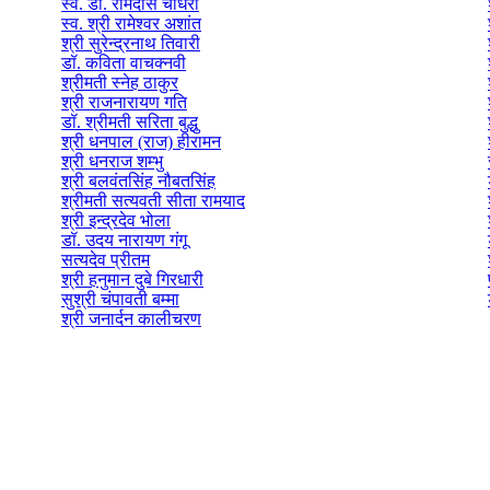
स्व. डॉ. रामदास चौधरी
स्व. श्री रामेश्वर अशांत
श्री सुरेन्द्रनाथ तिवारी
डॉ. कविता वाचक्नवी
श्रीमती स्नेह ठाकुर
श्री राजनारायण गति
डॉ. श्रीमती सरिता बुद्धु
श्री धनपाल (राज) हीरामन
श्री धनराज शम्भु
श्री बलवंतसिंह नौबतसिंह
श्रीमती सत्यवती सीता रामयाद
श्री इन्द्रदेव भोला
डॉ. उदय नारायण गंगू
सत्यदेव प्रीतम
श्री हनुमान दुबे गिरधारी
सुश्री चंपावती बम्मा
श्री जनार्दन कालीचरण