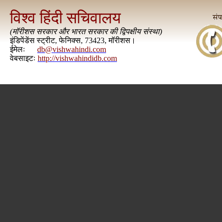
विश्व हिंदी सचिवालय
(
मॉरीशस सरकार और भारत सरकार की द्विपक्षीय संस्था
)
इंडिपेंडेंस स्ट्रीट, फेनिक्स, 73423, मॉरीशस।
ईमेलः
db@vishwahindi.com
वेबसाइटः
http://vishwahindidb.com