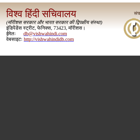
विश्व हिंदी सचिवालय
(
मॉरीशस सरकार और भारत सरकार की द्विपक्षीय संस्था
)
इंडिपेंडेंस स्ट्रीट, फेनिक्स, 73423, मॉरीशस।
ईमेलः
db@vishwahindi.com
वेबसाइटः
http://vishwahindidb.com