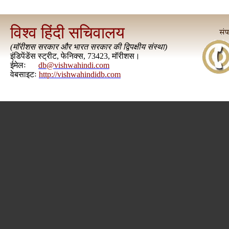
विश्व हिंदी सचिवालय
(
मॉरीशस सरकार और भारत सरकार की द्विपक्षीय संस्था
)
इंडिपेंडेंस स्ट्रीट, फेनिक्स, 73423, मॉरीशस।
ईमेलः
db@vishwahindi.com
वेबसाइटः
http://vishwahindidb.com