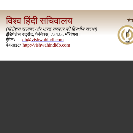
विश्व हिंदी सचिवालय
(
मॉरीशस सरकार और भारत सरकार की द्विपक्षीय संस्था
)
इंडिपेंडेंस स्ट्रीट, फेनिक्स, 73423, मॉरीशस।
ईमेलः
db@vishwahindi.com
वेबसाइटः
http://vishwahindidb.com