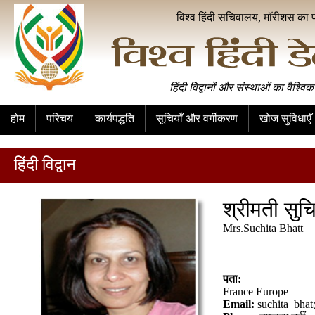
विश्व हिंदी सचिवालय, मॉरीशस का 
हिंदी विद्वानों और संस्थाओं का वैश्विक
होम
परिचय
कार्यपद्धति
सूचियाँ और वर्गीकरण
खोज सुविधाएँ
हिंदी विद्वान
श्रीमती सुच
Mrs.Suchita Bhatt
पता:
France Europe
Email:
suchita_bha