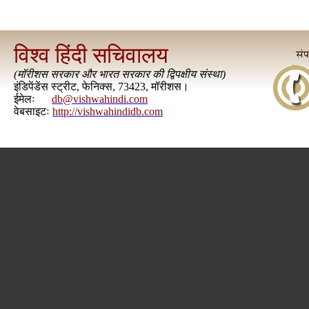
विश्व हिंदी सचिवालय
(
मॉरीशस सरकार और भारत सरकार की द्विपक्षीय संस्था
)
इंडिपेंडेंस स्ट्रीट, फेनिक्स, 73423, मॉरीशस।
ईमेलः
db@vishwahindi.com
वेबसाइटः
http://vishwahindidb.com