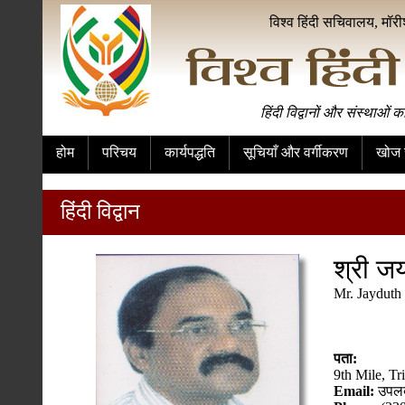
विश्व हिंदी सचिवालय, मॉर
हिंदी विद्वानों और संस्थाओं क
होम
परिचय
कार्यपद्धति
सूचियाँ और वर्गीकरण
खोज स
हिंदी विद्वान
श्री ज
Mr. Jayduth
पता:
9th Mile, Tri
Email:
उपलब्