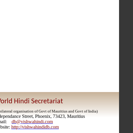
orld Hindi Secretariat
bilateral organisation of Govt of Mauritius and Govt of India)
dependance Street, Phoenix, 73423, Mauritius
mail:
db@vishwahindi.com
bsite:
http://vishwahindidb.com