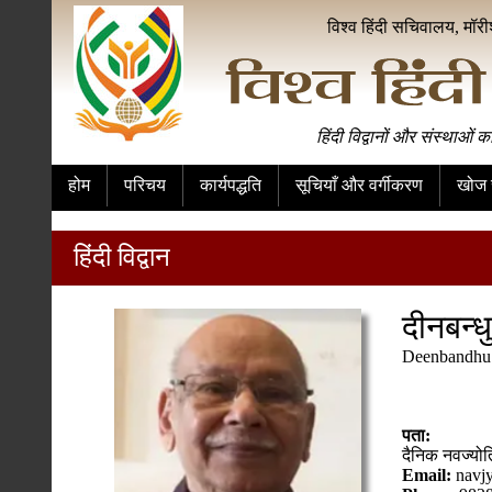
विश्व हिंदी सचिवालय, मॉर
हिंदी विद्वानों और संस्थाओं क
होम
परिचय
कार्यपद्धति
सूचियाँ और वर्गीकरण
खोज स
हिंदी विद्वान
दीनबन्ध
Deenbandhu
पता:
दैनिक नवज्योत
Email:
navj