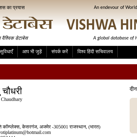
ीशस का प्रयास
An endevour of World 
ा वैश्विक डेटाबेस
A global database of H
ुविधाएँ
आप भी जुड़ें
संपर्क करें
विश्व हिंदी सचिवालय
ु चौधरी
दीन
 Chaudhary
ि कॉम्प्लेक्स, केसरगंज, अजमेर -305001 राजस्थान, (भारत)
yotiplatinum@hotmail.com