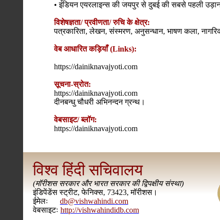
• इंडियन एयरलाइन्स की जयपुर से दुबई की सबसे पहली उड़ान 
विशेषज्ञता/ प्रवीणता/ रुचि के क्षेत्र:
पत्रकारिता, लेखन, संस्मरण, अनुसन्धान, भाषण कला, नागरि
वेब आधारित कड़ियाँ (Links):
https://dainiknavajyoti.com
सूचना-स्रोत:
https://dainiknavajyoti.com
दीनबन्धु चौधरी अभिनन्दन ग्रन्थ।
वेबसाइट/ ब्लॉग:
https://dainiknavajyoti.com
विश्व हिंदी सचिवालय
(
मॉरीशस सरकार और भारत सरकार की द्विपक्षीय संस्था
)
इंडिपेंडेंस स्ट्रीट, फेनिक्स, 73423, मॉरीशस।
ईमेलः
db@vishwahindi.com
वेबसाइटः
http://vishwahindidb.com