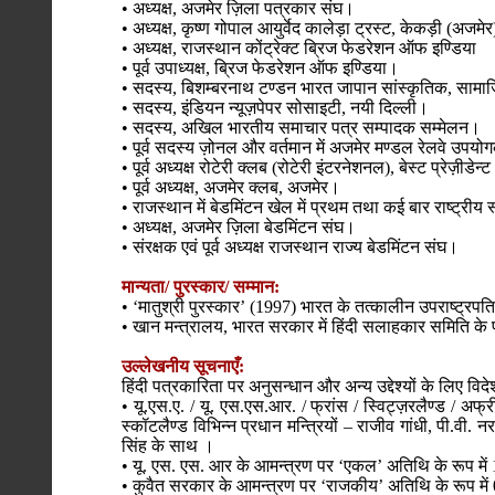
• अध्यक्ष, अजमेर ज़िला पत्रकार संघ।
• अध्यक्ष, कृष्ण गोपाल आयुर्वेद कालेड़ा ट्रस्ट, केकड़ी (अजमे
• अध्यक्ष, राजस्थान कोंट्रेक्ट ब्रिज फेडरेशन ऑफ इण्डिया
• पूर्व उपाध्यक्ष, ब्रिज फेडरेशन ऑफ इण्डिया।
• सदस्य, बिशम्बरनाथ टण्डन भारत जापान सांस्कृतिक, साम
• सदस्य, इंडियन न्यूज़पेपर सोसाइटी, नयी दिल्ली।
• सदस्य, अखिल भारतीय समाचार पत्र सम्पादक सम्मेलन।
• पूर्व सदस्य ज़ोनल और वर्तमान में अजमेर मण्डल रेलवे उपयोग
• पूर्व अध्यक्ष रोटेरी क्लब (रोटेरी इंटरनेशनल), बेस्ट प्रेज़ीडेन्
• पूर्व अध्यक्ष, अजमेर क्लब, अजमेर।
• राजस्थान में बेडमिंटन खेल में प्रथम तथा कई बार राष्ट्रीय
• अध्यक्ष, अजमेर ज़िला बेडमिंटन संघ।
• संरक्षक एवं पूर्व अध्यक्ष राजस्थान राज्य बेडमिंटन संघ।
मान्यता/ पुरस्कार/ सम्मान:
• ‘मातुश्री पुरस्कार’ (1997) भारत के तत्कालीन उपराष्ट्रपति
• खान मन्त्रालय, भारत सरकार में हिंदी सलाहकार समिति के पूर
उल्लेखनीय सूचनाएँ:
हिंदी पत्रकारिता पर अनुसन्धान और अन्य उद्देश्यों के लिए विदे
• यू.एस.ए. / यू. एस.एस.आर. / फ्रांस / स्विट्ज़रलैण्ड / अफ्री
स्कॉटलैण्ड विभिन्न प्रधान मन्त्रियों – राजीव गांधी, पी.वी
सिंह के साथ ।
• यू. एस. एस. आर के आमन्त्रण पर ‘एकल’ अतिथि के रूप में 
• कुवैत सरकार के आमन्त्रण पर ‘राजकीय’ अतिथि के रूप में 