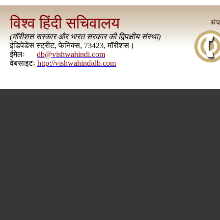
विश्व हिंदी सचिवालय
(
मॉरीशस सरकार और भारत सरकार की द्विपक्षीय संस्था
)
इंडिपेंडेंस स्ट्रीट, फेनिक्स, 73423, मॉरीशस।
ईमेलः
db@vishwahindi.com
वेबसाइटः
http://vishwahindidb.com