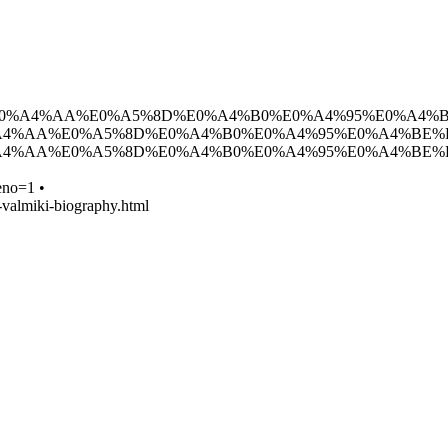
E0%A4%AE%E0%A4%AA%E0%A5%8D%E0%A4%B0%E0%A4%95%
4%AE%E0%A4%AA%E0%A5%8D%E0%A4%B0%E0%A4%95%E0%A
4%AE%E0%A4%AA%E0%A5%8D%E0%A4%B0%E0%A4%95%E0%
eno=1 •
-valmiki-biography.html