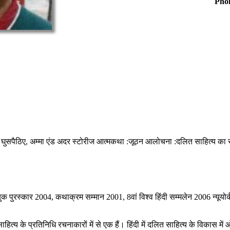
Pho
घुसपैठिए, अम्‍मा एंड अदर स्‍टोरीज आत्मकथा :जूठन आलोचना :दलित साहित्य का सौ
िया बुक पुरस्कार 2004, कथाक्रम सम्मान 2001, 8वां विश्व हिंदी सम्मलेन 2006 न्यू
य के प्रतिनिधि रचनाकारों में से एक हैं। हिंदी में दलित साहित्य के विकास में ओम