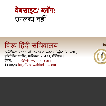
वेबसाइट/ ब्लॉग:
उपलब्ध नहीं
विश्व हिंदी सचिवालय
(
मॉरीशस सरकार और भारत सरकार की द्विपक्षीय संस्था
)
इंडिपेंडेंस स्ट्रीट, फेनिक्स, 73423, मॉरीशस।
ईमेलः
db@vishwahindi.com
वेबसाइटः
http://vishwahindidb.com