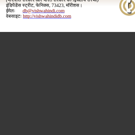
इंडिपेंडेंस स्ट्रीट, फेनिक्स, 73423, मॉरीशस।
ईमेलः
db@vishwahindi.com
वेबसाइटः
http://vishwahindidb.com