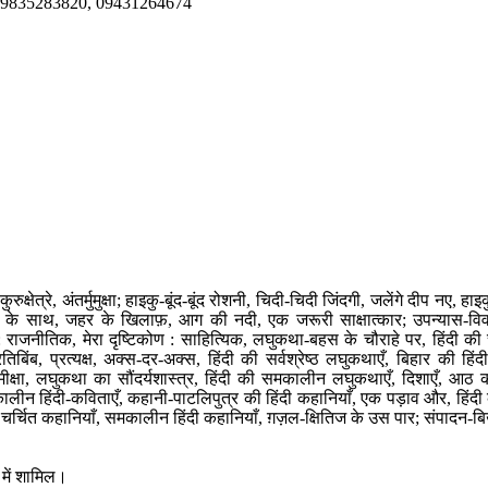
9835283820, 09431264674
रुक्षेत्रे, अंतर्मुमुक्षा; हाइकु-बूंद-बूंद रोशनी, चिदी-चिदी जिंदगी, जलेंगे दीप नए, ह
ा के साथ, जहर के खिलाफ़, आग की नदी, एक जरूरी साक्षात्कार; उपन्यास-वि
: राजनीतिक, मेरा दृष्टिकोण : साहित्यिक, लघुकथा-बहस के चौराहे पर, हिंदी की च
ंब, प्रत्यक्ष, अक्स-दर-अक्स, हिंदी की सर्वश्रेष्ठ लघुकथाएँ, बिहार की हिं
ीक्षा, लघुकथा का सौंदर्यशास्त्र, हिंदी की समकालीन लघुकथाएँ, दिशाएँ, आठ क
ालीन हिंदी-कविताएँ, कहानी-पाटलिपुत्र की हिंदी कहानियाँ, एक पड़ाव और, हिंद
ी चर्चित कहानियाँ, समकालीन हिंदी कहानियाँ, ग़ज़ल-क्षितिज के उस पार; संपादन-ब
 में शामिल।