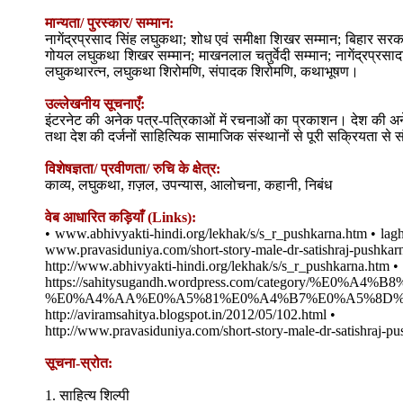
मान्यता/ पुरस्कार/ सम्मान:
नागेंद्रप्रसाद सिंह लघुकथा; शोध एवं समीक्षा शिखर सम्मान; बिहार सरकार 
गोयल लघुकथा शिखर सम्मान; माखनलाल चतुर्वेदी सम्मान; नागेंद्रप्रसादस
लघुकथारत्न, लघुकथा शिरोमणि, संपादक शिरोमणि, कथाभूषण।
उल्लेखनीय सूचनाएँ:
इंटरनेट की अनेक पत्र-पत्रिकाओं में रचनाओं का प्रकाशन। देश की अनेक 
तथा देश की दर्जनों साहित्यिक सामाजिक संस्थानों से पूरी सक्रियता से स
विशेषज्ञता/ प्रवीणता/ रुचि के क्षेत्र:
काव्य, लघुकथा, ग़ज़ल, उपन्यास, आलोचना, कहानी, निबंध
वेब आधारित कड़ियाँ (Links):
• www.abhivyakti-hindi.org/lekhak/s/s_r_pushkarna.htm • lagh
www.pravasiduniya.com/short-story-male-dr-satishraj-pushkar
http://www.abhivyakti-hindi.org/lekhak/s/s_r_pushkarna.htm •
https://sahitysugandh.wordpress.com/category
%E0%A4%AA%E0%A5%81%E0%A4%B7%E0%A5%8D%E
http://aviramsahitya.blogspot.in/2012/05/102.html •
http://www.pravasiduniya.com/short-story-male-dr-satishraj-p
सूचना-स्रोत:
1. साहित्य शिल्पी