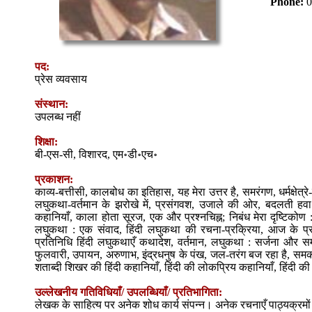
Phone:
0
पद:
प्रेस व्यवसाय
संस्थान:
उपलब्ध नहीं
शिक्षा:
बी-एस-सी, विशारद, एम॰डी॰एच॰
प्रकाशन:
काव्य-बत्तीसी, कालबोध का इतिहास, यह मेरा उत्तर है, समरंगण, धर्मक्षेत्रे-कु
लघुकथा-वर्तमान के झरोखे में, प्रसंगवश, उजाले की ओर, बदलती हव
कहानियाँ, काला होता सूरज, एक और प्रश्नचिह्न; निबंध मेरा दृष्टिकोण 
लघुकथा : एक संवाद, हिंदी लघुकथा की रचना-प्रक्रिया, आज के प्रतिबि
प्रतिनिधि हिंदी लघुकथाएँ कथादेश, वर्तमान, लघुकथा : सर्जना और सम
फुलवारी, उपायन, अरुणाभ, इंद्रधनुष के पंख, जल-तरंग बज रहा है, समक
शताब्दी शिखर की हिंदी कहानियाँ, हिंदी की लोकप्रिय कहानियाँ, हिंदी क
उल्लेखनीय गतिविधियाँ/ उपलब्धियाँ/ प्रतिभागिता:
लेखक के साहित्य पर अनेक शोध कार्य संपन्न। अनेक रचनाएँ पाठ्यक्रमों