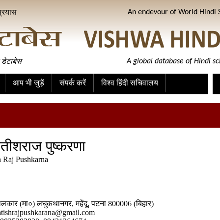
प्रयास
An endevour of World Hindi S
 डेटाबेस
A global database of Hindi sc
आप भी जुड़ें
संपर्क करें
विश्व हिंदी सचिवालय
तीशराज पुष्करणा
h Raj Pushkarna
लकार (मा०) लघुकथानगर, महेंदू, पटना 800006 (बिहार)
atishrajpushkarana@gmail.com