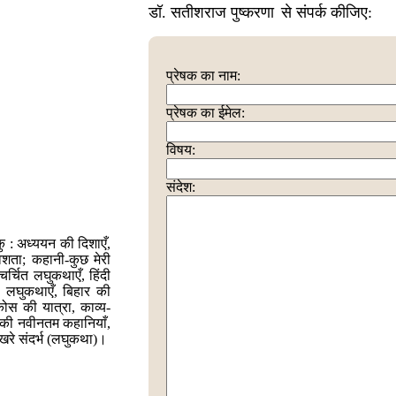
डॉ. सतीशराज पुष्करणा
से संपर्क कीजिए:
प्रेषक का नाम:
प्रेषक का ईमेल:
विषय:
संदेश:
ाइकु : अध्ययन की दिशाएँ,
वशता; कहानी-कुछ मेरी
र्चित लघुकथाएँ, हिंदी
दी लघुकथाएँ, बिहार की
ोस की यात्रा, काव्य-
ी की नवीनतम कहानियाँ,
िखरे संदर्भ (लघुकथा)।