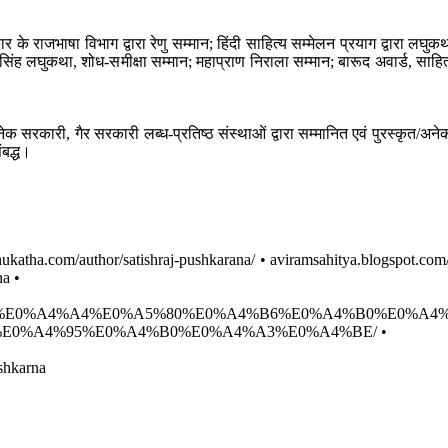
के राजभाषा विभाग द्वारा रेणु सम्मान; हिंदी साहित्य सम्मेलन प्रयाग द्वारा लघुकथ
िंह लघुकथा, शोध-समीक्षा सम्मान; महाप्राण निराला सम्मान; बारूद अवार्ड, साहित्
सरकारी, गैर सरकारी लब्ध-प्रतिष्ठ संस्थाओं द्वारा सम्मानित एवं पुरस्कृत/अनेक 
ंबद्ध।
ukatha.com/author/satishraj-pushkarana/ • aviramsahitya.blogspot.com
na •
/%E0%A4%B8%E0%A4%A4%E0%A5%80%E0%A4%B6%E0%A4%B0%E0%
0%A4%95%E0%A4%B0%E0%A4%A3%E0%A4%BE/ •
ushkarna