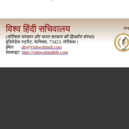
विश्व हिंदी सचिवालय
(
मॉरीशस सरकार और भारत सरकार की द्विपक्षीय संस्था
)
इंडिपेंडेंस स्ट्रीट, फेनिक्स, 73423, मॉरीशस।
ईमेलः
db@vishwahindi.com
वेबसाइटः
http://vishwahindidb.com