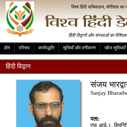
विश्व हिंदी सचिवालय, मॉरीशस का 
हिंदी विद्वानों और संस्थाओं का वैश्विक
होम
परिचय
कार्यपद्धति
सूचियाँ और वर्गीकरण
खोज सुविधाएँ
हिंदी विद्वान
संजय भारद्व
Sanjay Bharadw
पता:
एफ आई-1, हिमगिर