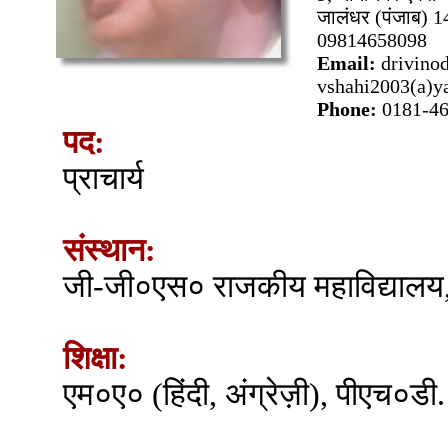
जालंधर (पंजाब) 
09814658098
Email:
drivino
vshahi2003(a)y
Phone:
0181-4
पद:
प्राचार्य
संस्थान:
जी-जी०एस० राजकीय महाविद्यालय
शिक्षा:
एम०ए० (हिंदी, अंग्रेज़ी), पीएच०डी.