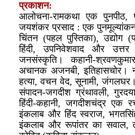
प्रकाशन:
आलोचना-रामकथा एक पुनपीठ, प्
जयशंकर प्रसाद : एक पुनमूल्यांकन, 
चिंतन (पहल पुस्तिका), उद्योग 
हिंदी, उपनिवेशवाद और उत्त
जनसंस्कृति। कहानी-श्रवणकुम
अचानक अजनबी, इतिहासचोर। ना
हत्या, वचन वेद, सूनामी, जंगल
संपादन-जगदीश ग्रंथावली, गुरदय
हिंदी-कहानी, जगदीशचंद्र एक र
इंकलाब और हिंद स्वराज, भगतसिंह
इंकलाब और रूपांतर का सवाल, तम