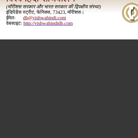
(
मॉरीशस सरकार और भारत सरकार की द्विपक्षीय संस्था
)
इंडिपेंडेंस स्ट्रीट, फेनिक्स, 73423, मॉरीशस।
ईमेलः
db@vishwahindi.com
वेबसाइटः
http://vishwahindidb.com