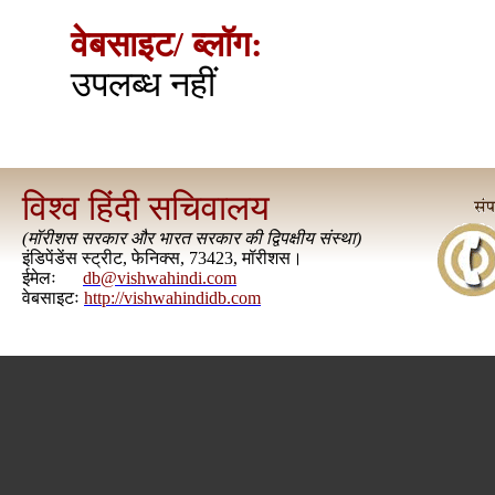
वेबसाइट/ ब्लॉग:
उपलब्ध नहीं
विश्व हिंदी सचिवालय
(
मॉरीशस सरकार और भारत सरकार की द्विपक्षीय संस्था
)
इंडिपेंडेंस स्ट्रीट, फेनिक्स, 73423, मॉरीशस।
ईमेलः
db@vishwahindi.com
वेबसाइटः
http://vishwahindidb.com