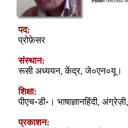
Phone:
098106479
पद:
प्रोफ़ेसर
संस्थान:
रूसी अध्ययन, केंद्र, जे०एन०यू।
शिक्षा:
पीएच॰डी॰। भाषाज्ञानहिंदी, अंग्रेज़
प्रकाशन: