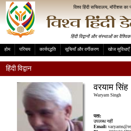
विश्व हिंदी सचिवालय, मॉरीशस का 
हिंदी विद्वानों और संस्थाओं का वैश्विक
होम
परिचय
कार्यपद्धति
सूचियाँ और वर्गीकरण
खोज सुविधाएँ
हिंदी विद्वान
वरयाम सिंह
Waryam Singh
पता:
उपलब्ध नहीं
Email:
varyams@re