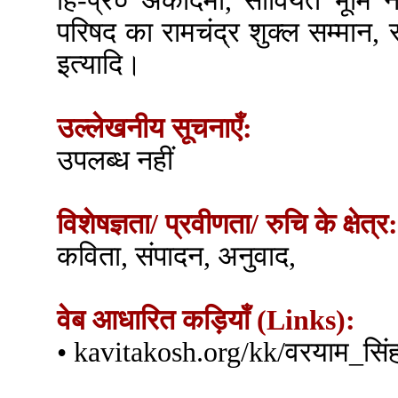
हि-प्र० अकादमी, सोवियत भूमि नेह
परिषद का रामचंद्र शुक्ल सम्मान,
इत्यादि।
उल्लेखनीय सूचनाएँ:
उपलब्ध नहीं
विशेषज्ञता/ प्रवीणता/ रुचि के क्षेत्र:
कविता, संपादन, अनुवाद,
वेब आधारित कड़ियाँ (Links):
• kavitakosh.org/kk/वरयाम_सिं