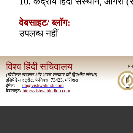
10. केंद्रीय हिंदी संस्थान, आगरा (
वेबसाइट/ ब्लॉग:
उपलब्ध नहीं
विश्व हिंदी सचिवालय
(
मॉरीशस सरकार और भारत सरकार की द्विपक्षीय संस्था
)
इंडिपेंडेंस स्ट्रीट, फेनिक्स, 73423, मॉरीशस।
ईमेलः
db@vishwahindi.com
वेबसाइटः
http://vishwahindidb.com