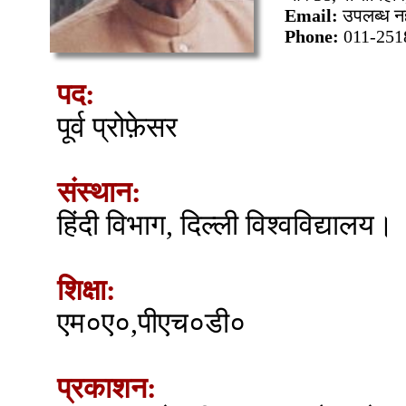
Email:
उपलब्ध नह
Phone:
011-251
पद:
पूर्व प्रोफ़ेसर
संस्थान:
हिंदी विभाग, दिल्ली विश्वविद्यालय।
शिक्षा:
एम०ए०,पीएच०डी०
प्रकाशन: