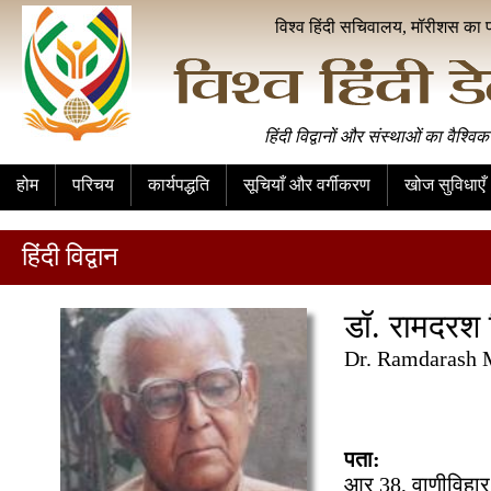
विश्व हिंदी सचिवालय, मॉरीशस का 
हिंदी विद्वानों और संस्थाओं का वैश्विक
होम
परिचय
कार्यपद्धति
सूचियाँ और वर्गीकरण
खोज सुविधाएँ
हिंदी विद्वान
डॉ. रामदरश 
Dr. Ramdarash 
पता:
आर 38, वाणीविहार