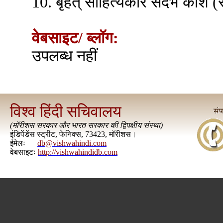
10. बृहत् साहित्यकार संदर्भ कोश (
वेबसाइट/ ब्लॉग:
उपलब्ध नहीं
विश्व हिंदी सचिवालय
(
मॉरीशस सरकार और भारत सरकार की द्विपक्षीय संस्था
)
इंडिपेंडेंस स्ट्रीट, फेनिक्स, 73423, मॉरीशस।
ईमेलः
db@vishwahindi.com
वेबसाइटः
http://vishwahindidb.com