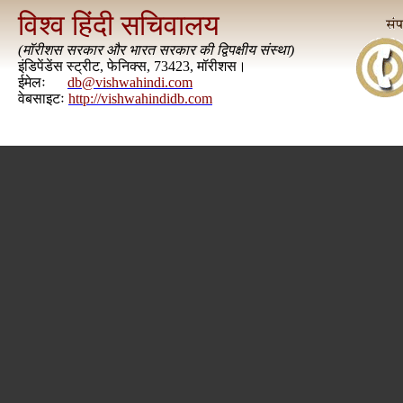
विश्व हिंदी सचिवालय
(
मॉरीशस सरकार और भारत सरकार की द्विपक्षीय संस्था
)
इंडिपेंडेंस स्ट्रीट, फेनिक्स, 73423, मॉरीशस।
ईमेलः
db@vishwahindi.com
वेबसाइटः
http://vishwahindidb.com