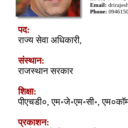
Email:
driraje
Phone:
094615
पद:
राज्य सेवा अधिकारी,
संस्थान:
राजस्थान सरकार
शिक्षा:
पीएचडी०, एम॰जे॰एम॰सी॰, एम०कॉ
प्रकाशन: