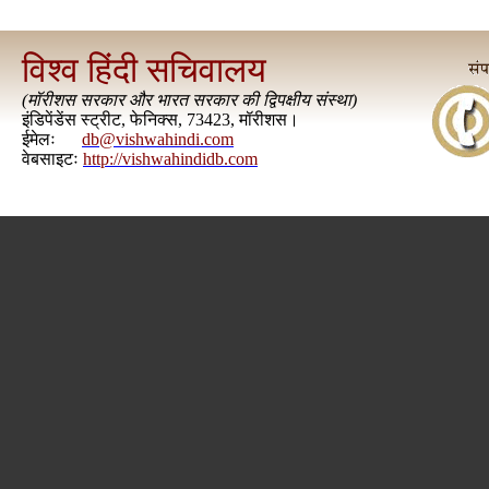
विश्व हिंदी सचिवालय
(
मॉरीशस सरकार और भारत सरकार की द्विपक्षीय संस्था
)
इंडिपेंडेंस स्ट्रीट, फेनिक्स, 73423, मॉरीशस।
ईमेलः
db@vishwahindi.com
वेबसाइटः
http://vishwahindidb.com