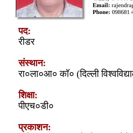
Email:
rajendr
Phone:
098681 
पद:
रीडर
संस्थान:
रा०ला०आ० कॉ० (दिल्ली विश्वविद्य
शिक्षा:
पीएच०डी०
प्रकाशन: