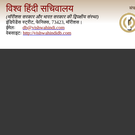
विश्व हिंदी सचिवालय
(
मॉरीशस सरकार और भारत सरकार की द्विपक्षीय संस्था
)
इंडिपेंडेंस स्ट्रीट, फेनिक्स, 73423, मॉरीशस।
ईमेलः
db@vishwahindi.com
वेबसाइटः
http://vishwahindidb.com