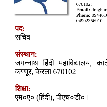
670102;
Email:
draghu
Phone:
094461
04902356910
पद:
सचिव
संस्थान:
जगन्नाथ हिंदी महाविद्यालय, का
कण्णूर, केरला 670102
शिक्षा:
एम०ए० (हिंदी), पीएच०डी०।