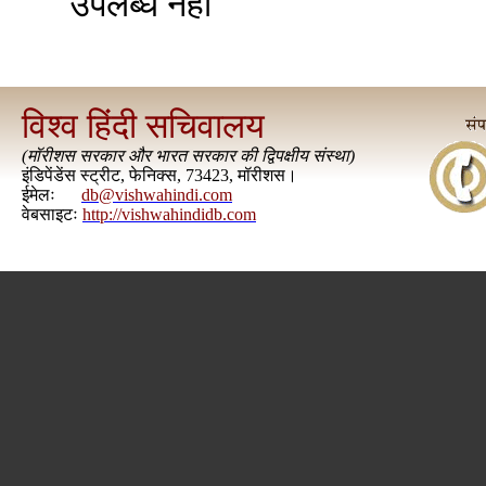
उपलब्ध नहीं
विश्व हिंदी सचिवालय
(
मॉरीशस सरकार और भारत सरकार की द्विपक्षीय संस्था
)
इंडिपेंडेंस स्ट्रीट, फेनिक्स, 73423, मॉरीशस।
ईमेलः
db@vishwahindi.com
वेबसाइटः
http://vishwahindidb.com