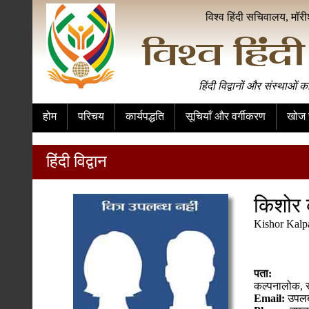
विश्व हिंदी सचिवालय, मॉर
हिंदी विद्वानों और संस्थाओं क
होम
परिचय
कार्यपद्धति
सूचियाँ और वर्गीकरण
खोज स
हिंदी विद्वान
किशोर 
Kishor Kalp
पता:
कल्पनालोक, 
Email:
उपलब्