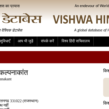
ीशस का प्रयास
An endevour of World 
ा वैश्विक डेटाबेस
A global database of H
ुविधाएँ
आप भी जुड़ें
संपर्क करें
विश्व हिंदी सचिवालय
कल्पनाकांत
किश
anakant
रतनगढ 331022 (राजस्थान)
किश
ध नहीं