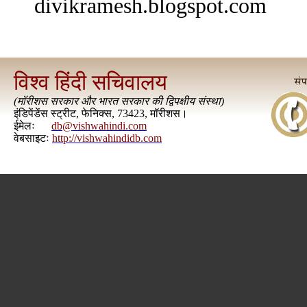
divikramesh.blogspot.com
विश्व हिंदी सचिवालय
(
मॉरीशस सरकार और भारत सरकार की द्विपक्षीय संस्था
)
इंडिपेंडेंस स्ट्रीट, फेनिक्स, 73423, मॉरीशस।
ईमेलः
db@vishwahindi.com
वेबसाइटः
http://vishwahindidb.com