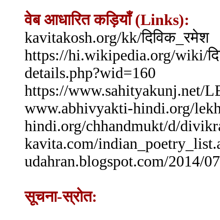
वेब आधारित कड़ियाँ (Links):
kavitakosh.org/kk/दिविक_रमेश
https://hi.wikipedia.org/
details.php?wid=160
https://www.sahityakunj.ne
www.abhivyakti-hindi.org
hindi.org/chhandmukt/
kavita.com/indian_poetry_lis
udahran.blogspot.com/2014/07
सूचना-स्रोत: