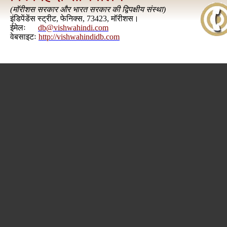
(
मॉरीशस सरकार और भारत सरकार की द्विपक्षीय संस्था
)
इंडिपेंडेंस स्ट्रीट, फेनिक्स, 73423, मॉरीशस।
ईमेलः
db@vishwahindi.com
वेबसाइटः
http://vishwahindidb.com