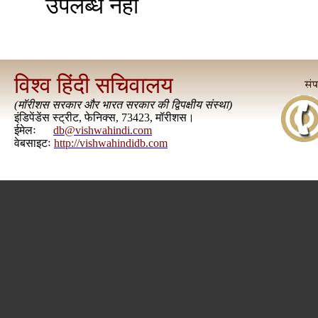
उपलब्ध नहीं
विश्व हिंदी सचिवालय
(
मॉरीशस सरकार और भारत सरकार की द्विपक्षीय संस्था
)
इंडिपेंडेंस स्ट्रीट, फेनिक्स, 73423, मॉरीशस।
ईमेलः
db@vishwahindi.com
वेबसाइटः
http://vishwahindidb.com