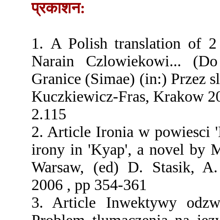
प्रकाशन:
1. A Polish translation of 
Narain Czlowiekowi... (Do
Granice (Simae) (in:) Przez s
Kuczkiewicz-Fras, Krakow 20
2.115
2. Article Ironia w powiesci
irony in 'Kyap', a novel by M
Warsaw, (ed) D. Stasik, A
2006 , pp 354-361
3. Article Inwektywy odzw