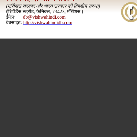
(
मॉरीशस सरकार और भारत सरकार की द्विपक्षीय संस्था
)
इंडिपेंडेंस स्ट्रीट, फेनिक्स, 73423, मॉरीशस।
ईमेलः
db@vishwahindi.com
वेबसाइटः
http://vishwahindidb.com