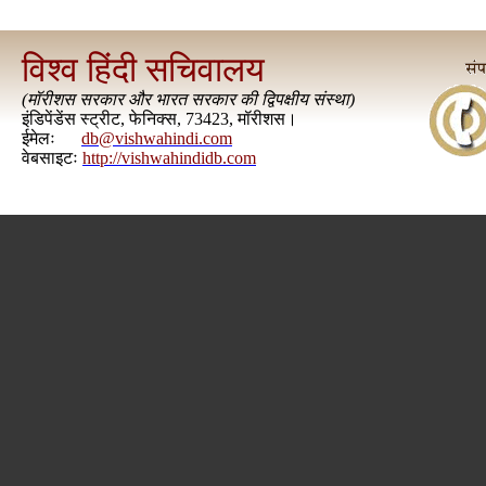
विश्व हिंदी सचिवालय
(
मॉरीशस सरकार और भारत सरकार की द्विपक्षीय संस्था
)
इंडिपेंडेंस स्ट्रीट, फेनिक्स, 73423, मॉरीशस।
ईमेलः
db@vishwahindi.com
वेबसाइटः
http://vishwahindidb.com