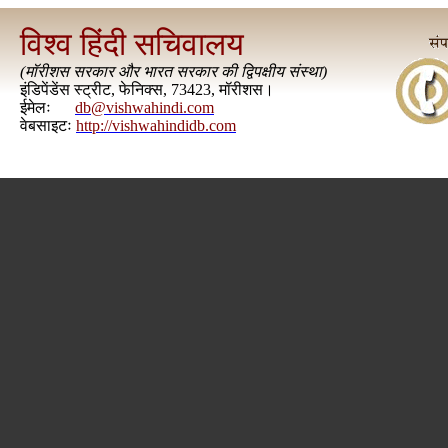
विश्व हिंदी सचिवालय
(
मॉरीशस सरकार और भारत सरकार की द्विपक्षीय संस्था
)
इंडिपेंडेंस स्ट्रीट, फेनिक्स, 73423, मॉरीशस।
ईमेलः
db@vishwahindi.com
वेबसाइटः
http://vishwahindidb.com