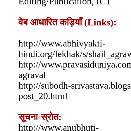
Editing/Publication, ICT
वेब आधारित कड़ियाँ (Links):
http://www.abhivyakti-
hindi.org/lekhak/s/shail_agra
http://www.pravasiduniya.com/
agraval
http://subodh-srivastava.blo
post_20.html
सूचना-स्रोत:
http://www.anubhuti-