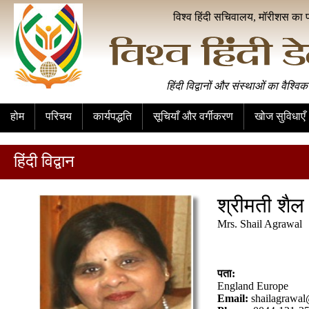
विश्व हिंदी सचिवालय, मॉरीशस का 
हिंदी विद्वानों और संस्थाओं का वैश्विक
होम
परिचय
कार्यपद्धति
सूचियाँ और वर्गीकरण
खोज सुविधाएँ
हिंदी विद्वान
श्रीमती शैल
Mrs. Shail Agrawal
पता:
England Europe
Email:
shailagrawa