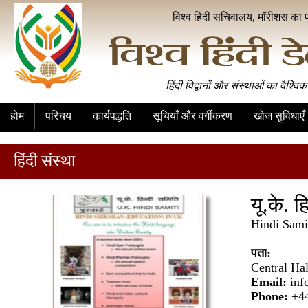
विश्व हिंदी सचिवालय, मॉरीशस का 
हिंदी विद्वानों और संस्थाओं का वैश्विक
होम
परिचय
कार्यपद्धति
सूचियाँ और वर्गीकरण
खोज सुविधाएँ
हिंदी संस्था
यू.के. ह
Hindi Sami
पता:
Central Ha
Email:
inf
Phone:
+4