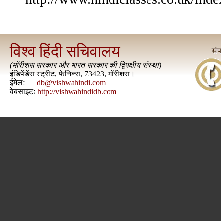
विश्व हिंदी सचिवालय
(
मॉरीशस सरकार और भारत सरकार की द्विपक्षीय संस्था
)
इंडिपेंडेंस स्ट्रीट, फेनिक्स, 73423, मॉरीशस।
ईमेलः
db@vishwahindi.com
वेबसाइटः
http://vishwahindidb.com