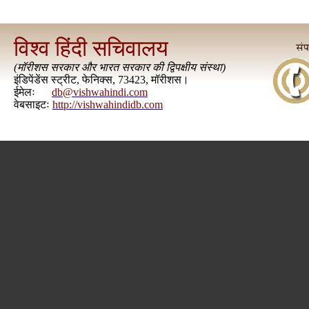
विश्व हिंदी सचिवालय
(
मॉरीशस सरकार और भारत सरकार की द्विपक्षीय संस्था
)
इंडिपेंडेंस स्ट्रीट, फेनिक्स, 73423, मॉरीशस।
ईमेलः
db@vishwahindi.com
वेबसाइटः
http://vishwahindidb.com