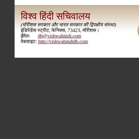
विश्व हिंदी सचिवालय
(
मॉरीशस सरकार और भारत सरकार की द्विपक्षीय संस्था
)
इंडिपेंडेंस स्ट्रीट, फेनिक्स, 73423, मॉरीशस।
ईमेलः
db@vishwahindi.com
वेबसाइटः
http://vishwahindidb.com