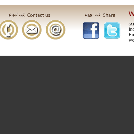
W
(A 
In
E
we