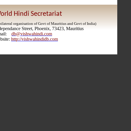
orld Hindi Secretariat
bilateral organisation of Govt of Mauritius and Govt of India)
dependance Street, Phoenix, 73423, Mauritius
mail:
db@vishwahindi.com
bsite:
http://vishwahindidb.com