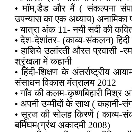
• मॉम,डैड और मैं ( संकल्पना संप
उपन्यास का एक अध्याय) अनामिका 
• यात्रा अंक 11- नयी सदी की कवित
• देश-देशांतर- (काव्य-संकलन) हिं
• हाशिये उलांरती औरत प्रवासी -र
श्रृंखला में कहानी
• हिंदी-शिक्षण के अंतर्राष्ट्रीय 
संसाधन विकास मंत्रालय 2012
• गाँव की कलम-कृष्णबिहारी मिश्र 
• अपनी उम्मीदों के साथ ( कहानी-सं
• सूरज की सोलह किरणें ( काव्य-सं
बर्मिंघम(ग्रंथ अकादमी 2008)