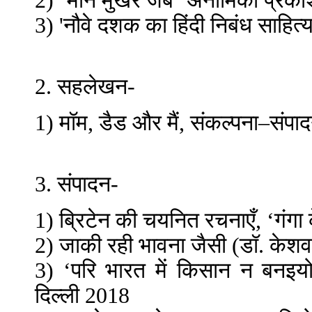
2) ‘मौन मुखर जब’ अनामिका प्रकाश
3) 'नौवे दशक का हिंदी निबंध साहित
2. सहलेखन-
1) मॉम, डैड और मैं, संकल्पना–संपा
3. संपादन-
1) ब्रिटेन की चयनित रचनाएँ, ‘गंगा के
2) जाकी रही भावना जैसी (डॉ. केश
3) ‘परि भारत में किसान न बनइय
दिल्ली 2018